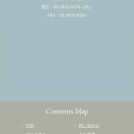
電話：03-3831-0176（代）
FAX：03-3835-8254
Contents Map
TOP
問い合わせ