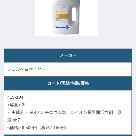
メーカー
シュルケ＆マイヤー
コード/形態/包装/価格
415-104
<容量> 2L
＜主成分＞ 第4アンモニウム塩、非イオン系界面活性剤、原
液:ph7
<価格> 6,500円（税込7,150円）