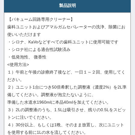
製品説明
【バキューム回路専用クリーナー】
歯科ユニットおよびアマルガムセパレーターの洗浄、除菌にお
使いいただけます
・シロナ、KaVoなどすべての歯科ユニットに使用可能です
・シロナ社による適合性試験済み
・低発泡性、 微香性
<使用方法>
１）午前と午後の診療終了後など、一日１～２回、使用してく
ださい。
２）ユニット1台につき50倍希釈した調整液（濃度2%）を2L準
備してください。調整液が泡立たないように、
準備した水道水1960mlに本品40mlを加えてください。
３）2Lの調整液のうち、1.5Lは吸引させ、残りの0.5Lをスピッ
トンに注いでください。
４）30分以上、もしくは1晩、そのまま放置し、次にユニット
を使用する前に1Lの水を流してください。