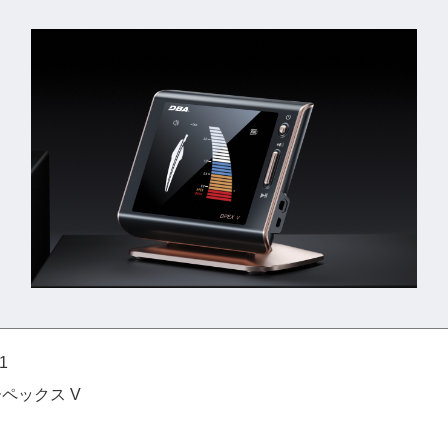
1
ペックス V