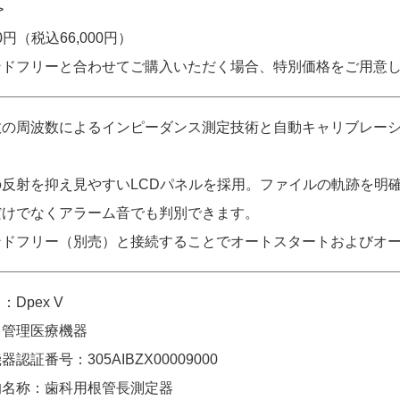
>
00円（税込66,000円）
ンドフリーと合わせてご購入いただく場合、特別価格をご用意
数の周波数によるインピーダンス測定技術と自動キャリブレー
の反射を抑え見やすいLCDパネルを採用。ファイルの軌跡を明
だけでなくアラーム音でも判別できます。
ンドフリー（別売）と接続することでオートスタートおよびオ
：Dpex V
：管理医療機器
器認証番号：305AIBZX00009000
的名称：歯科用根管長測定器