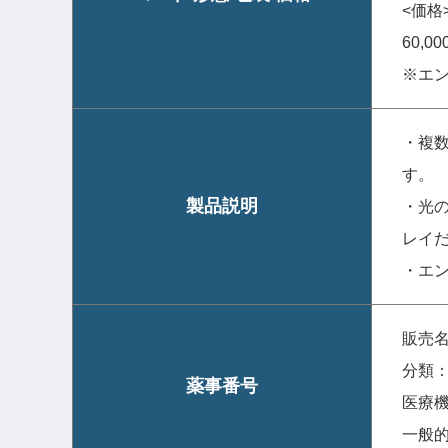
<価格
60,0
※エ
・複
す。
製品説明
・光
レイ
・エ
販売名
分類
薬事番号
医療機
一般